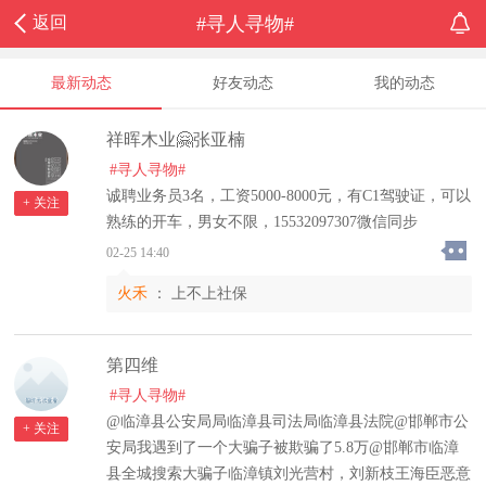
返回
#寻人寻物#
最新动态
好友动态
我的动态
祥晖木业🤗张亚楠
#寻人寻物#
诚聘业务员3名，工资5000-8000元，有C1驾驶证，可以
+ 关注
熟练的开车，男女不限，15532097307微信同步
02-25 14:40
火禾
：
上不上社保
第四维
#寻人寻物#
@临漳县公安局局临漳县司法局临漳县法院@邯郸市公
+ 关注
安局我遇到了一个大骗子被欺骗了5.8万@邯郸市临漳
县全城搜索大骗子临漳镇刘光营村，刘新枝王海臣恶意