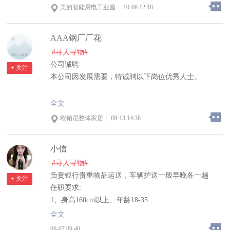
美的智能厨电工业园
|
10-06 12:18
AAA钢厂厂花
#寻人寻物#
公司诚聘
+ 关注
本公司因发展需要，特诚聘以下岗位优秀人士。
电话客服五名
全文
工作内容简单，有人带，经验不限，善于沟通，脾气
欧铂尼整体家居
|
09-13 14:38
好，普通话标准、会简单的电脑操作。
小信
注:需要用自己微信工作！！！！！！
#寻人寻物#
工作时间（夏）：早：8:30—12:00
负责银行贵重物品运送，车辆护送一般早晚各一趟
+ 关注
下午：2:00—5:30
任职要求:
七小时工作制，
1、身高160cm以上、年龄18-35
每月4天公休，可以随意调休。
2、无纹身疤痕前科
全文
薪资福利:
09-07 09:40