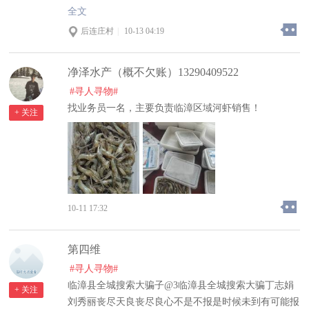
拖欠我的钱不还联合丁志娟欺骗欺诈我5.8万元，现在
全文
是电不接微信把骗欺诈我5.8万元微信拉黑电话不接了
后连庄村
|
10-13 04:19
我的律师拿着证据录聊天追款记录录音退款记录他都承
认欠我钱可就是不还反而说已经还我了律师给她要还款
净泽水产（概不欠账）13290409522
记录和还款记录证明人家确说丢了找不到了真是不要脸
到天理难容的地步，欠账不还天理难容，我定会通过法
#寻人寻物#
律追回我的欠款，在他们最困难的时候我借给了他们
找业务员一名，主要负责临漳区域河虾销售！
+ 关注
钱，没想到他们欺骗了最相信他的人啊！有群的多拉我
进几个群，大家也都帮忙给多多宣传，让大家看看他们
丑陋的面孔，不要再被他们欺骗。临漳县司法局两大执
法部门为我主持公道让法律严惩败坏社会风气的赖人赖
人的人
漳县全城搜索大骗子临漳镇刘光营村，刘新枝王海臣恶
10-11 17:32
意拖欠我的钱不还联合丁志娟欺骗欺诈我5.8万元，现
在是电不接微信把骗欺诈我5.8万元微信拉黑电话不接
第四维
了我的律师拿着证据录聊天追款记录录音退款记录他都
#寻人寻物#
承认欠我钱可就是不还反而说已经还我了律师给她要还
临漳县全城搜索大骗子@3临漳县全城搜索大骗丁志娟
款记录和还款记录证明人家确说丢了找不到了真是不要
+ 关注
刘秀丽丧尽天良丧尽良心不是不报是时候未到有可能报
脸到天理难容的地步，欠账不还天理难容，我定会通过