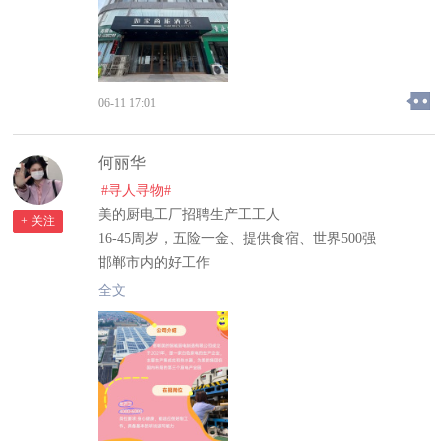
06-11 17:01
何丽华
#寻人寻物#
美的厨电工厂招聘生产工工人
+ 关注
16-45周岁，五险一金、提供食宿、世界500强
邯郸市内的好工作
有意可电话18832002645（可加微信）
全文