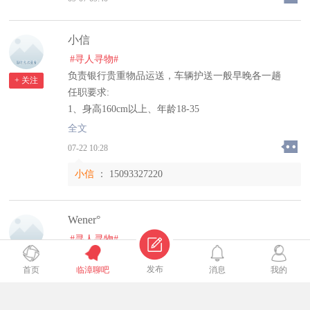
薪资待遇:试用期一个月无责底薪2300+全勤200+提成
1、一二线城市工资4000-6500元三四线3800-5000（包
一个月后无责2500+全勤200+提成
吃住+五险一金）
小信
提成面议。
2、每月4-8天带薪公休、享受法定节假日(加班按三倍
工作地址：临漳县邯郸银行南行188米。
工资)带薪15天年假;
#寻人寻物#
3、新员工入职满一年以上享受工龄工资。
负责银行贵重物品运送，车辆护送一般早晚各一趟
+ 关注
联系电话:17331992102
4、免费提供食宿、被褥、免费无线网，宿舍有空调，
任职要求:
24小时热水澡;
1、身高160cm以上、年龄18-35
5、班长，队长，项目经理空缺时可晋升
2、无纹身疤痕前科
全文
工作时间：白班8小时
薪资福利:
07-22 10:28
岗位工作地点:就近调配安排
1、一二线城市工资4000-6500元三四线3800-5000（包
小信
：
15093327220
吃住+五险一金）
2、每月4-8天带薪公休、享受法定节假日(加班按三倍
工资)带薪15天年假;
Wener°
3、新员工入职满一年以上享受工龄工资。
#寻人寻物#
4、免费提供食宿、被褥、免费无线网，宿舍有空调，
临漳，七小时工作制，不加班，不耽误接送孩子，月休
24小时热水澡;
+ 关注
发布
首页
临漳聊吧
消息
我的
四天，待遇优厚，欢迎大家咨询
5、班长，队长，项目经理空缺时可晋升
工作时间：白班8小时
岗位工作地点:就近调配安排