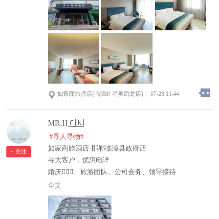
丑陋的面孔，不要再被他们欺骗。在她们最困难的时候
我借给她们夫妻俩我5.8万还有喂不饱的丁志娟尽然牵
着二串的狗咬我一只也丧尽天良的狗东西万谁知道拿我
对她们的房相信与信任随意踩踏踩踏踩踏一点人性也没
有了点人像这样的人都得被诛杀掉反正不是人了不做人
事了怪不得丁志娟闺女嫁不出去呢有她这样的丈母娘没
人敢娶她闺女只能让她闺女当个生孩子机器
如家商旅酒店(临漳红星美凯龙店)
|
07-28 11:44
MR.H🇨🇳
#寻人寻物#
如家商旅酒店-邯郸临漳县政府店
+ 关注
寻大客户，优惠电详
婚庆👰🏻‍♀️、旅游团队、公司会务、领导接待
电询：0310-7809999
全文