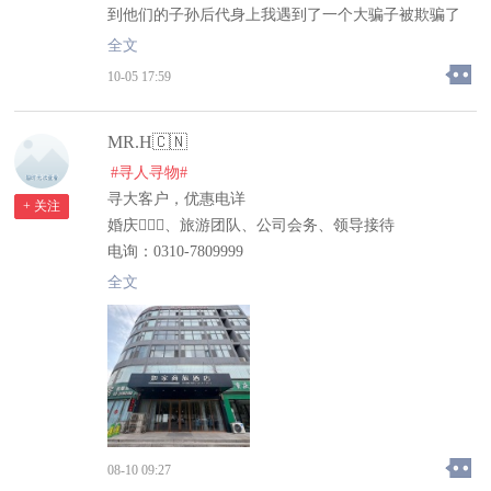
到他们的子孙后代身上我遇到了一个大骗子被欺骗了
法律追回我的欠款，在他们最困难的时候我借给了他们
5.8万邯郸市临漳县全城搜索大骗子临漳镇刘光营村，
全文
钱，没想到他们欺骗了最相信他的人啊！有群的多拉我
刘新枝王海臣恶意拖欠我的钱不还联合丁志娟欺骗欺诈
进几个群，大家也都帮忙给多多宣传，让大家看看他们
10-05 17:59
我5.8万元，现在是电不接微信把骗欺诈我5.8万元微信
丑陋的面孔，不要再被他们欺骗。@@临漳县公安局临
拉黑电话不接了我的律师拿着证据录聊天追款记录录音
漳县司法局两大执法部门为我主持公道让法律严惩败坏
MR.H🇨🇳
退款记录他都承认欠我钱可就是不还反而说已经还我了
社会风气的赖人赖人的人
律师给她要还款记录和还款记录证明人家确说丢了找不
#寻人寻物#
漳县全城搜索大骗子临漳镇刘光营村，刘新枝王海臣恶
到了真是不要脸到天理难容的地步，欠账不还天理难
寻大客户，优惠电详
意拖欠我的钱不还联合丁志娟欺骗欺诈我5.8万元，现
+ 关注
容，我定会通过法律追回我的欠款，在他们最困难的时
婚庆👰🏻‍♀️、旅游团队、公司会务、领导接待
在是电不接微信把骗欺诈我5.8万元微信拉黑电话不接
候我借给了他们钱，没想到他们欺骗了最相信他的人
电询：0310-7809999
了我的律师拿着证据录聊天追款记录录音退款记录他都
啊！有群的多拉我进几个群，大家也都帮忙给多多宣
VIP接待：15350518699
全文
承认欠我钱可就是不还反而说已经还我了律师给她要还
传，让大家看看他们丑陋的面孔，不要再被他们欺骗。
款记录和还款记录证明人家确说丢了找不到了真是不要
临漳县司法局两大执法部门为我主持公道让法律严惩败
脸到天理难容的地步，欠账不还天理难容，我定会通过
坏社会风气的赖人赖人的人
法律追回我的欠款，在他们最困难的时候我借给了他们
漳县全城搜索大骗子临漳镇刘光营村，刘新枝王海臣恶
钱，没想到他们欺骗了最相信他的人啊！有群的多拉我
意拖欠我的钱不还联合丁志娟欺骗欺诈我5.8万元，现
进几个群，大家也都帮忙给多多宣传，让大家看看他们
在是电不接微信把骗欺诈我5.8万元微信拉黑电话不接
丑陋的面孔，不要再被他们欺骗。在她们最困难的时候
了我的律师拿着证据录聊天追款记录录音退款记录他都
我借给她们夫妻俩我5@8万谁知道拿我对她们的房相信
08-10 09:27
承认欠我钱可就是不还反而说已经还我了律师给她要还