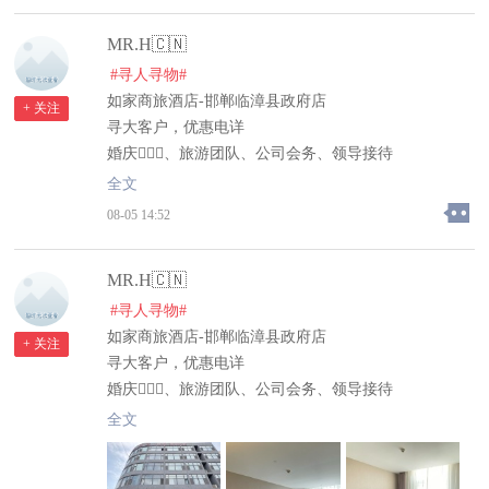
与信任随意踩踏特别是丁志娟牵着她家二串的疯狗对我
款记录和还款记录证明人家确说丢了找不到了真是不要
大喊大叫还嚣张跋扈的想咬我怪不得儿媳妇不生孩子呢
MR.H🇨🇳
脸到天理难容的地步，欠账不还天理难容，我定会通过
就这样的家人只配当绝户头的
#寻人寻物#
法律追回我的欠款，在他们最困难的时候我借给了他们
如家商旅酒店-邯郸临漳县政府店
钱，没想到他们欺骗了最相信他的人啊！有群的多拉我
+ 关注
寻大客户，优惠电详
进几个群，大家也都帮忙给多多宣传，让大家看看他们
婚庆👰🏻‍♀️、旅游团队、公司会务、领导接待
丑陋的面孔，不要再被他们欺骗。@@临漳县公安局临
电询：0310-7809999
漳县司法局两大执法部门为我主持公道让法律严惩败坏
全文
社会风气的赖人赖人的人
08-05 14:52
漳县全城搜索大骗子临漳镇刘光营村，刘新枝王海臣恶
意拖欠我的钱不还联合丁志娟欺骗欺诈我5.8万元，现
MR.H🇨🇳
在是电不接微信把骗欺诈我5.8万元微信拉黑电话不接
#寻人寻物#
了我的律师拿着证据录聊天追款记录录音退款记录他都
如家商旅酒店-邯郸临漳县政府店
承认欠我钱可就是不还反而说已经还我了律师给她要还
+ 关注
寻大客户，优惠电详
款记录和还款记录证明人家确说丢了找不到了真是不要
婚庆👰🏻‍♀️、旅游团队、公司会务、领导接待
脸到天理难容的地步，欠账不还天理难容，我定会通过
电询：0310-7809999
法律追回我的欠款，在他们最困难的时候我借给了他们
全文
钱，没想到他们欺骗了最相信他的人啊！有群的多拉我
进几个群，大家也都帮忙给多多宣传，让大家看看他们