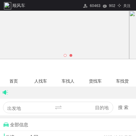
顺风车
60463
902
关注
首页
人找车
车找人
货找车
车找货
搜 索
全部信息