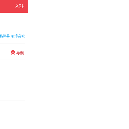
入驻
临漳县-临漳县城
导航