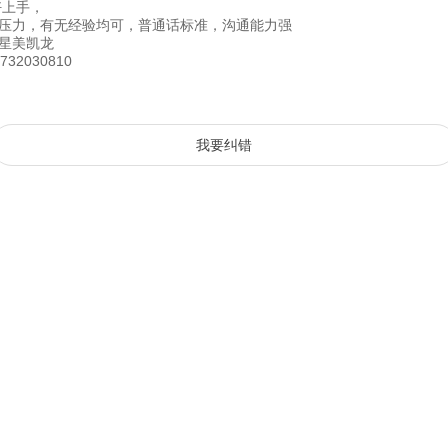
好上手，
无压力，有无经验均可，普通话标准，沟通能力强
星美凯龙
32030810
我要纠错