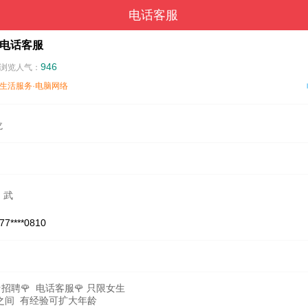
电话客服
电话客服
946
浏览人气：
生活服务·电脑网络
龙
：武
77****0810
🌹招聘🌹 电话客服🌹 只限女生
8之间 有经验可扩大年龄