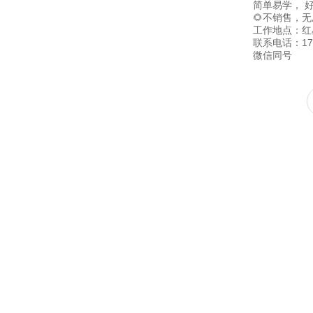
简单易学， 
🌻不销售，
工作地点：红
联系电话：177
微信同号