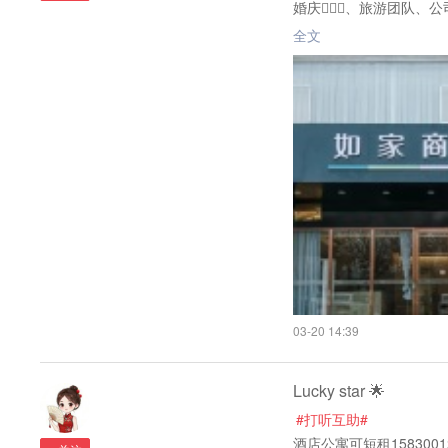
婚庆👰🏻‍♀️、旅游团队
电询：0310-7809999
全文
03-20 14:39
Lucky star 🌟
#打听互助#
酒店公寓可短租15830012