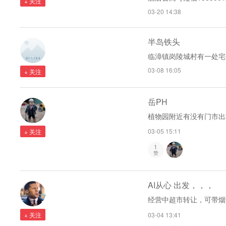
+ 关注
03-20 14:38
半岛铁头
临漳镇岗陵城村有一处宅基
03-08 16:05
+ 关注
岳PH
植物园附近有没有门市出
03-05 15:11
+ 关注
1
赞
AI从心 出发，，，
经营中超市转让，可带烟证
03-04 13:41
+ 关注