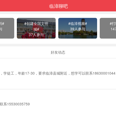
临漳聊吧
料#
#创建全国文明
#临漳视频#
#
与
39人参与
1
城#
37人参与
好友动态
学徒工，年龄17-30，要求临漳县城附近，想学可以联系18630001044
15530035759