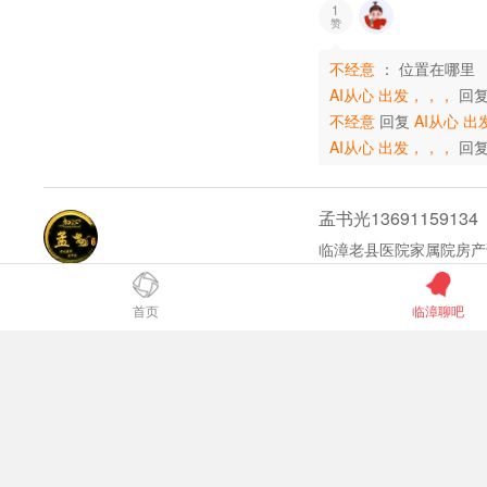
1
赞
不经意
：
位置在哪里
AI从心 出发，，，
回
不经意
回复
AI从心 
AI从心 出发，，，
回
孟书光13691159134
临漳老县医院家属院房产
03-01 19:28
+ 关注
首页
临漳聊吧
祥晖木业🤗张亚楠
#寻人寻物#
诚聘业务员3名，工资500
+ 关注
02-25 14:40
火禾
：
上不上社保