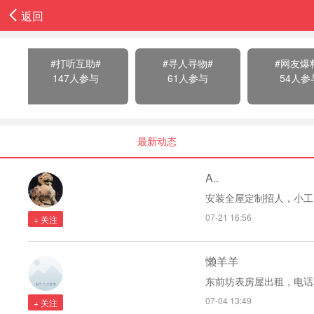
返回
#打听互助#
#寻人寻物#
#网友爆
147人参与
61人参与
54人参
最新动态
A..
安装全屋定制招人，小工，
07-21 16:56
+ 关注
懒羊羊
东前坊表房屋出租，电话联系
07-04 13:49
+ 关注