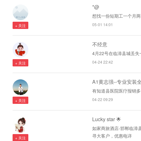
*@
想找一份短期工一个月两
05-01 14:01
+ 关注
不经意
4月22号在临漳县城丢失
04-24 22:42
+ 关注
A1黄志强--专业安装
有知道县医院医疗报销多
04-22 09:29
+ 关注
Lucky star 🌟
如家商旅酒店-邯郸临漳
寻大客户，优惠电详
+ 关注