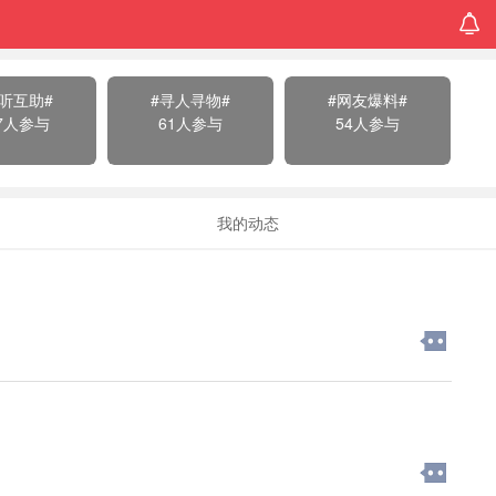
打听互助#
#寻人寻物#
#网友爆料#
47人参与
61人参与
54人参与
我的动态