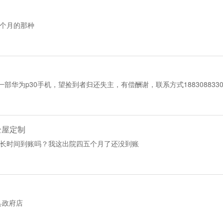
个月的那种
一部华为p30手机，望捡到者归还失主，有偿酬谢，联系方式1883088330
全屋定制
长时间到账吗？我这出院四五个月了还没到账
县政府店