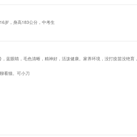
6岁，身高183公分，中考生
月龄，蓝眼睛，毛色清晰，精神好，活泼健康。家养环境，没打疫苗没绝育
聊看猫。可小刀