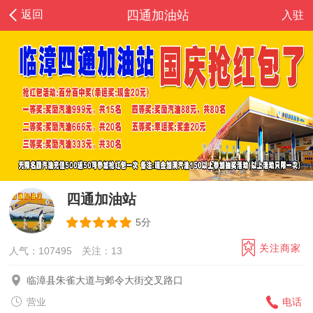
返回
四通加油站
入驻
四通加油站
5分
关注商家
人气：107495
关注：
13
临漳县朱雀大道与邺令大街交叉路口
营业
电话