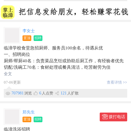
李女士
置顶
招聘
临漳学校食堂急招厨师、服务员100余名，待遇从优
一、招聘岗位​
厨师/帮厨40名：负责菜品烹饪或协助后厨工作，有经验者优先
切配/洗碗工70名：食材处理或餐具清洁，吃苦耐劳为佳
二、任职要求​
全文
年龄18-60岁，身体健康，身体健康
07-06更新
查看详情
工作认真，有责任心，具备团队合作精神
有经验优先
707981
浏览
6
人点赞
121
人扩散
三、福利待遇​
薪资面议（基本工资+绩效/全勤奖）
包工作餐，提供员工宿舍（可选）
郑先生
拨打电话
法定节日补贴或调休
置顶
招聘
表现优秀者有机会加薪
临漳洗浴招聘