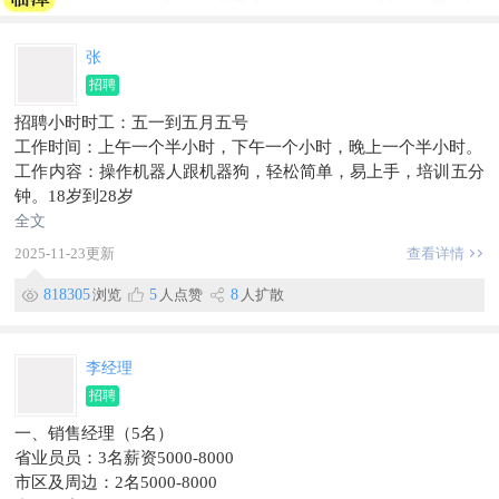
张
招聘
招聘小时时工：五一到五月五号
工作时间：上午一个半小时，下午一个小时，晚上一个半小时。
工作内容：操作机器人跟机器狗，轻松简单，易上手，培训五分
钟。18岁到28岁
薪资待遇：一天八十，现场结钱。
全文
地址：临漳县文化艺术中心，
2025-11-23更新
查看详情
联系方式：15233808381
818305
浏览
5
人点赞
8
人扩散
李经理
招聘
一、销售经理（5名）
省业员员：3名薪资5000-8000
市区及周边：2名5000-8000