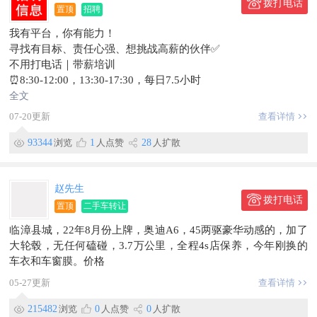
拨打电话
置顶
招聘
我有平台，你有能力！
寻找有目标、责任心强、想挑战高薪的伙伴✅
不用打电话｜带薪培训
⏰8:30-12:00，13:30-17:30，每日7.5小时
月休8天，法定节假日带薪休假
全文
薪资：底薪+高提成+各类奖金，综合3000-8000+，上不封顶
07-20更新
查看详情
团建聚餐、定期旅游安排到位！
📍临漳建安路附近
93344
浏览
1
人点赞
28
人扩散
📞15227903263
赵先生
拨打电话
置顶
二手车转让
临漳县城，22年8月份上牌，奥迪A6，45两驱豪华动感的，加了
大轮毂，无任何磕碰，3.7万公里，全程4s店保养，今年刚换的
车衣和车窗膜。价格
05-27更新
查看详情
215482
浏览
0
人点赞
0
人扩散