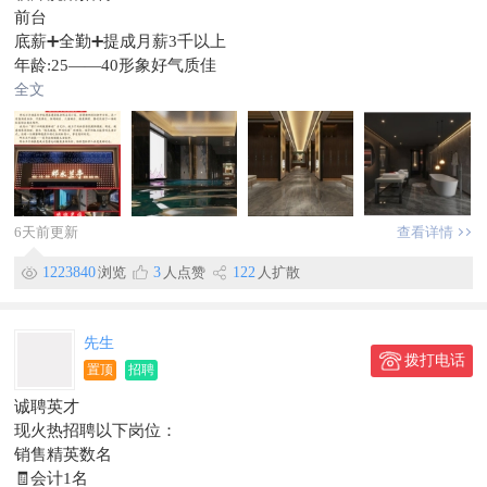
四、工作地点​
前台
临漳县城内
底薪➕全勤➕提成月薪3千以上
年龄:25——40形象好气质佳
吧员4名
全文
底薪➕全勤➕提成2800元以上
保洁3名
底薪➕全勤2200以上
24小时制上一天休一天
名额有限
联系电话1900330767815100097000
6天前更新
查看详情
1223840
浏览
3
人点赞
122
人扩散
先生
拨打电话
置顶
招聘
诚聘英才
现火热招聘以下岗位：
销售精英数名
🧾会计1名