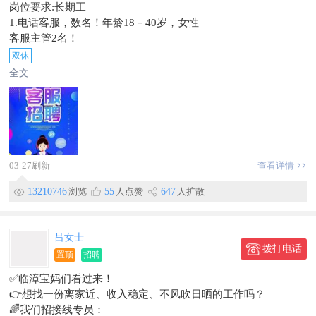
岗位要求:长期工
1.电话客服，数名！年龄18－40岁，女性
客服主管2名！
电话销售：10名！
双休
广告设计2名！
全文
普通话流利，电脑基本操作，品行端正。
2.有无工作经验均可，上岗前免费培训。
薪酬福利:
1.每天工作
早上08:30~12:00
中午01：30~05:30
03-27刷新
查看详情
每天7个半小时制，每月8天公休、法定节假日带薪休假。
13210746
浏览
55
人点赞
647
人扩散
2.底薪+高额提成＋业绩奖金。季度奖、年终奖，综合薪资3000~
6000以上。不定时聚餐，旅游。
地址:临漳县建安路
吕女士
电话:
拨打电话
刘经理:15188808043微信同步
置顶
招聘
✅临漳宝妈们看过来！
👉想找一份离家近、收入稳定、不风吹日晒的工作吗？
🌈我们招接线专员：