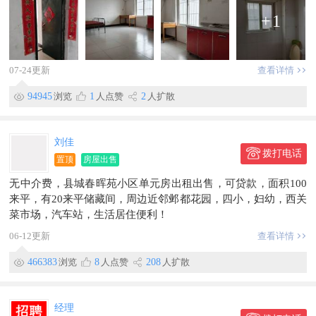
+
1
07-24更新
查看详情
94945
浏览
1
人点赞
2
人扩散
刘佳
拨打电话
置顶
房屋出售
无中介费，县城春晖苑小区单元房出租出售，可贷款，面积100
来平，有20来平储藏间，周边近邻邺都花园，四小，妇幼，西关
菜市场，汽车站，生活居住便利！
06-12更新
查看详情
466383
浏览
8
人点赞
208
人扩散
经理