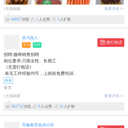
1天前刷新
查看详情
49037
浏览
1
人点赞
3
人扩散
风与路人
拨打电话
置顶
招聘
招聘:微商销售招聘
岗位要求:只限女性、长期工
《无需打电话》
.有无工作经验均可，上岗前免费培训。
薪酬福利:
双休
1.每天工作
全文
早上08:00~12:00
1天前刷新
查看详情
中午01:30~05:30
每天8个小时制，每月8天公休、法定节假日带薪休假。
302732
浏览
9
人点赞
16
人扩散
2.底薪+高额提成＋业绩奖金。季度奖、年终奖，综合薪资3000~
6000上不封顶。不定时聚餐，旅游。
地址:临漳县好又多附近，有意者联系！
导氮教育临漳分部