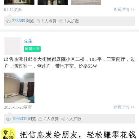
01-11更新
查看详情
238689
浏览
1
人点赞
1
人扩散
先生
房屋出售
出售临漳县邺令大街尚都庭院小区二楼，105平，三室两厅，边
户，满五唯一，包过户，带地下室。价格55W
2025-11-23更新
查看详情
1066335
浏览
7
人点赞
5
人扩散