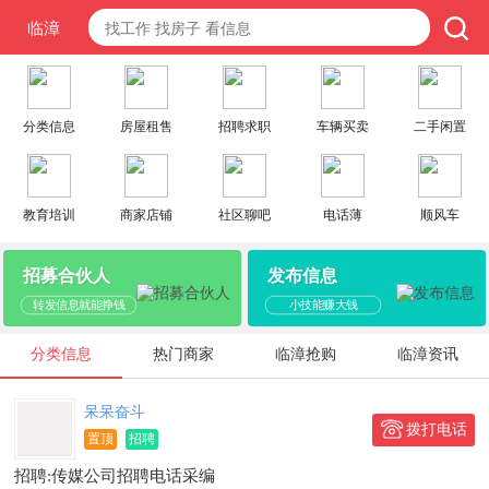
临漳
分类信息
房屋租售
招聘求职
车辆买卖
二手闲置
教育培训
商家店铺
社区聊吧
电话薄
顺风车
招募合伙人
发布信息
转发信息就能挣钱
小技能赚大钱
分类信息
热门商家
临漳抢购
临漳资讯
呆呆奋斗
拨打电话
置顶
招聘
招聘:传媒公司招聘电话采编