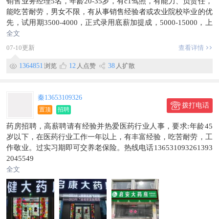
销售业务经理5名，年龄20-35岁，有c1驾照，有能力、负责任，
能吃苦耐劳，男女不限，有从事销售经验者或农业院校毕业的优
先，试用期3500-4000，正式录用底薪加提成，5000-15000，上
不封顶！每月有公休！
全文
非长期勿扰！
07-10更新
查看详情
联系电话：15733055515（微信同号）
18303226991（微信同号）
1364851
浏览
12
人点赞
38
人扩散
秦13653109326
拨打电话
置顶
招聘
药房招聘，高薪聘请有经验并热爱医药行业人事，要求:年龄45
岁以下，在医药行业工作一年以上，有丰富经验，吃苦耐劳，工
作敬业。过实习期即可交养老保险。热线电话136531093261393
2045549
全文