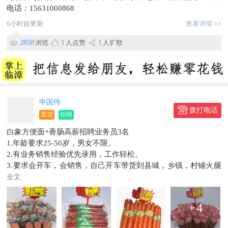
电话：15631000868
6小时前更新
查看详情
2858
浏览
1
人点赞
1
人扩散
申国伟
拨打电话
置顶
招聘
白象方便面+香肠高薪招聘业务员3名
1.年龄要求25-50岁，男女不限。
2.有业务销售经验优先录用，工作轻松。
3.要求会开车，会销售，自己开车带货到县城，乡镇，村铺火腿
肠产品。
全文
4.工资底薪+高提成，每月15号准时发工资，每月3天公休。
5.仓库位置：临漳县北环路兴坤石化加油站向西，再向北500米
+
4
白象方便面仓储店。
6.电话微信：18031066400