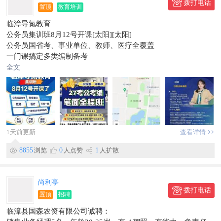
拨打电话
电话:15532048777（微信同步）
置顶
教育培训
临漳导氮教育
公务员集训班8月12号开课[太阳][太阳]
公务员国省考、事业单位、教师、医疗全覆盖
一门课搞定多类编制备考
本土教研、严管督学、真题精讲
全文
还有暑期福利，转发朋友圈享拼豆优惠价
电话:19333004301
地址：书香佳苑南门十号导氮教育
1天前更新
查看详情
8855
浏览
0
人点赞
1
人扩散
尚利亭
拨打电话
置顶
招聘
临漳县国森农资有限公司诚聘：