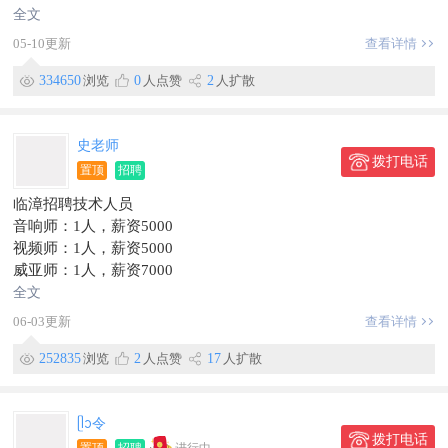
🧮会计助理1名
全文
☎️电话销售数名
05-10更新
查看详情
———福利待遇———
✅双休+法定节假日+利润分红
334650
浏览
0
人点赞
2
人扩散
✅每天8小时
✅工资准时发放，从不拖欠
✅缴纳五险
史老师
拨打电话
✅薪资福利优厚，综合薪资4000+
置顶
招聘
✅免费学习会计专业知识，技能提升快
临漳招聘技术人员
✅办公环境舒适，团队氛围好
音响师：1人，薪资5000
欢迎咨询：
视频师：1人，薪资5000
📱15003301170同微
威亚师：1人，薪资7000
📍地址：临漳县三环第二中西行100米路北笨鸟邦
道具师：1人，薪资4000
全文
服装/追光：1人，薪资3800
06-03更新
查看详情
机械控台：1人，薪资7000
特效控台：1人，薪资6000
252835
浏览
2
人点赞
17
人扩散
舞台监督：1人，薪资4500
到岗时间：2026年6月15日
要求有相关工作经验，能服从现场安排。
ᥫᩣ令
拨打电话