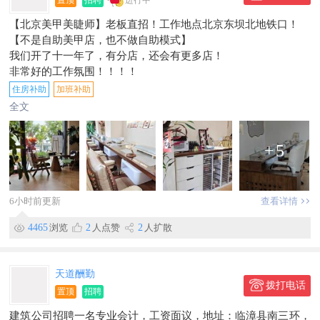
置顶
招聘
进行中
【北京美甲美睫师】老板直招！工作地点北京东坝北地铁口！
【不是自助美甲店，也不做自助模式】
我们开了十一年了，有分店，还会有更多店！
非常好的工作氛围！！！！
【岗位职责】
住房补助
加班补助
-负责美甲、美睫及彩绘服务，提供专业护理与设计；
全文
-熟练掌握法式、日式美甲技术，满足客户多样化需求；
-协助开展美甲美睫授课，指导新人成长；
+
5
-积极参与销售工作，提升客户消费体验与会员转化。
【职位要求】
-1-3年美甲/美睫相关经验，有授课或团队管理经验者优先；
-具备良好服务意识与沟通能力，能适应倒班工作制。
6小时前更新
查看详情
【工作时间】
4465
浏览
2
人点赞
2
人扩散
倒班制，具体班次面议。
【薪资福利】
-综合薪资5000-15000元/月，基础工资3500元起；
天道酬勤
-提成：会员卡提成+顾客消费提成；
拨打电话
-奖金：节日加班奖金；
置顶
招聘
-福利：包住、加班补助、房补、免费工服。
建筑公司招聘一名专业会计，工资面议，地址：临漳县南三环，