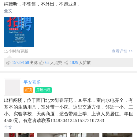
纯接听，不销售，不外出，不跑业务。
💰工资4500➕，无门槛。
全文
💞工作简单，有培训，会电脑就行。
🏠地址：临漳县南三环
☎：13832017857（微信同上）
15小时前更新
查看详情
15739168
浏览
62
人点赞
1829
人扩散
平安喜乐
置顶
房屋出租
出租阁楼，位于西门北大街春晖苑，30平米，室内水电齐全，有
基本的生活用具，室外带一小院。这里交通方便，邻近一小、三
小、实验学校、天奕商厦，适合带娃上学、上班人员居住。年租
4500元。有意者请联系1348304124515373107283
全文