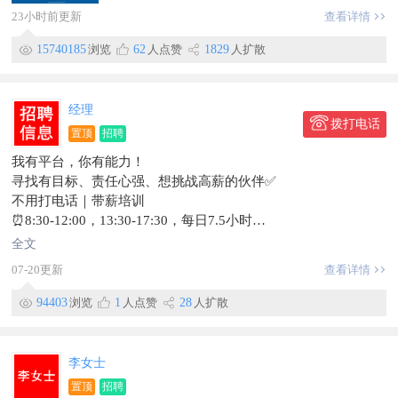
23小时前更新
查看详情
15740185
浏览
62
人点赞
1829
人扩散
经理
拨打电话
置顶
招聘
我有平台，你有能力！
寻找有目标、责任心强、想挑战高薪的伙伴✅
不用打电话｜带薪培训
⏰8:30-12:00，13:30-17:30，每日7.5小时
月休8天，法定节假日带薪休假
全文
薪资：底薪+高提成+各类奖金，综合3000-8000+，上不封顶
07-20更新
查看详情
团建聚餐、定期旅游安排到位！
📍临漳建安路附近
94403
浏览
1
人点赞
28
人扩散
📞15227903263
李女士
置顶
招聘