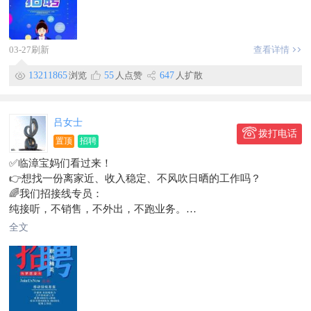
1.每天工作
早上08:30~12:00
中午01：30~05:30
03-27刷新
查看详情
每天7个半小时制，每月8天公休、法定节假日带薪休假。
2.底薪+高额提成＋业绩奖金。季度奖、年终奖，综合薪资3000~
13211865
浏览
55
人点赞
647
人扩散
6000以上。不定时聚餐，旅游。
地址:临漳县建安路
电话:
吕女士
刘经理:15188808043微信同步
拨打电话
置顶
招聘
✅临漳宝妈们看过来！
👉想找一份离家近、收入稳定、不风吹日晒的工作吗？
🌈我们招接线专员：
纯接听，不销售，不外出，不跑业务。
💰工资4500➕，无门槛。
全文
💞工作简单，有培训，会电脑就行。
🏠地址：临漳县南三环
☎：13832017857（微信同上）