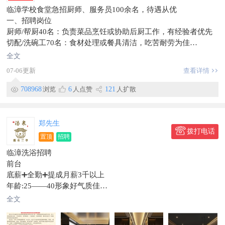
临漳学校食堂急招厨师、服务员100余名，待遇从优
一、招聘岗位​
厨师/帮厨40名：负责菜品烹饪或协助后厨工作，有经验者优先
切配/洗碗工70名：食材处理或餐具清洁，吃苦耐劳为佳
二、任职要求​
全文
年龄18-60岁，身体健康，身体健康
07-06更新
查看详情
工作认真，有责任心，具备团队合作精神
有经验优先
708968
浏览
6
人点赞
121
人扩散
三、福利待遇​
薪资面议（基本工资+绩效/全勤奖）
包工作餐，提供员工宿舍（可选）
郑先生
法定节日补贴或调休
拨打电话
置顶
招聘
表现优秀者有机会加薪
临漳洗浴招聘
四、工作地点​
前台
临漳县城内
底薪➕全勤➕提成月薪3千以上
年龄:25——40形象好气质佳
吧员4名
全文
底薪➕全勤➕提成2800元以上
保洁3名