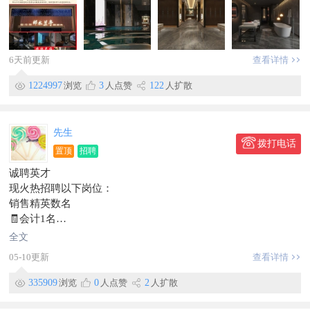
底薪➕全勤2200以上
24小时制上一天休一天
名额有限
联系电话1900330767815100097000
6天前更新
查看详情
1224997
浏览
3
人点赞
122
人扩散
先生
拨打电话
置顶
招聘
诚聘英才
现火热招聘以下岗位：
销售精英数名
🧾会计1名
🧮会计助理1名
全文
☎️电话销售数名
05-10更新
查看详情
———福利待遇———
✅双休+法定节假日+利润分红
335909
浏览
0
人点赞
2
人扩散
✅每天8小时
✅工资准时发放，从不拖欠