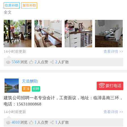
【岗位职责】
住房补助
加班补助
-负责美甲、美睫及彩绘服务，提供专业护理与设计；
全文
-熟练掌握法式、日式美甲技术，满足客户多样化需求；
-协助开展美甲美睫授课，指导新人成长；
-积极参与销售工作，提升客户消费体验与会员转化。
+
5
【职位要求】
-1-3年美甲/美睫相关经验，有授课或团队管理经验者优先；
-具备良好服务意识与沟通能力，能适应倒班工作制。
14小时前更新
查看详情
【工作时间】
倒班制，具体班次面议。
5568
浏览
2
人点赞
2
人扩散
【薪资福利】
-综合薪资5000-15000元/月，基础工资3500元起；
-提成：会员卡提成+顾客消费提成；
天道酬勤
-奖金：节日加班奖金；
拨打电话
置顶
招聘
-福利：包住、加班补助、房补、免费工服。
建筑公司招聘一名专业会计，工资面议，地址：临漳县南三环，
电话：15631000868
14小时前更新
查看详情
4010
浏览
1
人点赞
1
人扩散