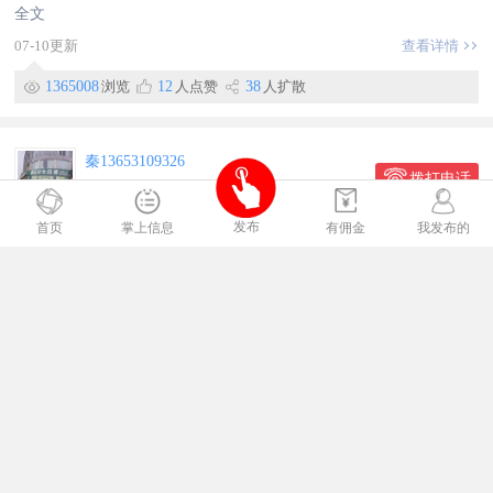
不封顶！每月有公休！
全文
非长期勿扰！
07-10更新
查看详情
联系电话：15733055515（微信同号）
18303226991（微信同号）
1365008
浏览
12
人点赞
38
人扩散
秦13653109326
拨打电话
置顶
招聘
药房招聘，高薪聘请有经验并热爱医药行业人事，要求:年龄45
发布
首页
掌上信息
有佣金
我发布的
岁以下，在医药行业工作一年以上，有丰富经验，吃苦耐劳，工
作敬业。过实习期即可交养老保险。热线电话136531093261393
2045549
全文
01-11更新
查看详情