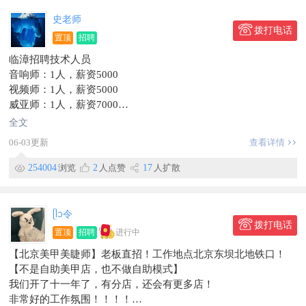
✅缴纳五险
史老师
✅薪资福利优厚，综合薪资4000+
拨打电话
置顶
招聘
✅免费学习会计专业知识，技能提升快
临漳招聘技术人员
✅办公环境舒适，团队氛围好
音响师：1人，薪资5000
欢迎咨询：
视频师：1人，薪资5000
📱15003301170同微
威亚师：1人，薪资7000
📍地址：临漳县三环第二中西行100米路北笨鸟邦
道具师：1人，薪资4000
全文
服装/追光：1人，薪资3800
06-03更新
查看详情
机械控台：1人，薪资7000
特效控台：1人，薪资6000
254004
浏览
2
人点赞
17
人扩散
舞台监督：1人，薪资4500
到岗时间：2026年6月15日
要求有相关工作经验，能服从现场安排。
ᥫᩣ令
拨打电话
置顶
招聘
进行中
【北京美甲美睫师】老板直招！工作地点北京东坝北地铁口！
【不是自助美甲店，也不做自助模式】
我们开了十一年了，有分店，还会有更多店！
非常好的工作氛围！！！！