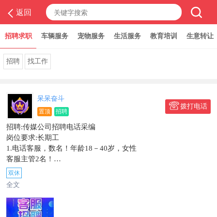
返回
招聘求职
车辆服务
宠物服务
生活服务
教育培训
生意转让
打折优惠
招聘
找工作
呆呆奋斗
拨打电话
置顶
招聘
招聘:传媒公司招聘电话采编
岗位要求:长期工
1.电话客服，数名！年龄18－40岁，女性
客服主管2名！
电话销售：10名！
双休
广告设计2名！
全文
普通话流利，电脑基本操作，品行端正。
2.有无工作经验均可，上岗前免费培训。
薪酬福利: