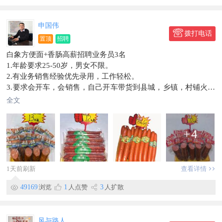
申国伟
拨打电话
置顶
招聘
白象方便面+香肠高薪招聘业务员3名
1.年龄要求25-50岁，男女不限。
2.有业务销售经验优先录用，工作轻松。
3.要求会开车，会销售，自己开车带货到县城，乡镇，村铺火腿
肠产品。
全文
4.工资底薪+高提成，每月15号准时发工资，每月3天公休。
5.仓库位置：临漳县北环路兴坤石化加油站向西，再向北500米
白象方便面仓储店。
+
4
6.电话微信：18031066400
1天前刷新
查看详情
49169
浏览
1
人点赞
3
人扩散
风与路人