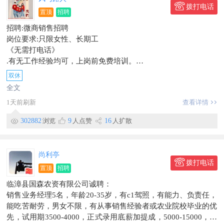
拨打电话
置顶
招聘
招聘:微商销售招聘
岗位要求:只限女性、长期工
《无需打电话》
.有无工作经验均可，上岗前免费培训。
薪酬福利:
双休
1.每天工作
全文
早上08:00~12:00
1天前刷新
查看详情
中午01:30~05:30
每天8个小时制，每月8天公休、法定节假日带薪休假。
302882
浏览
9
人点赞
16
人扩散
2.底薪+高额提成＋业绩奖金。季度奖、年终奖，综合薪资3000~
6000上不封顶。不定时聚餐，旅游。
地址:临漳县好又多附近，有意者联系！
尚利亭
电话:15532048777（微信同步）
拨打电话
置顶
招聘
临漳县国森农资有限公司诚聘：
销售业务经理5名，年龄20-35岁，有c1驾照，有能力、负责任，
能吃苦耐劳，男女不限，有从事销售经验者或农业院校毕业的优
先，试用期3500-4000，正式录用底薪加提成，5000-15000，上