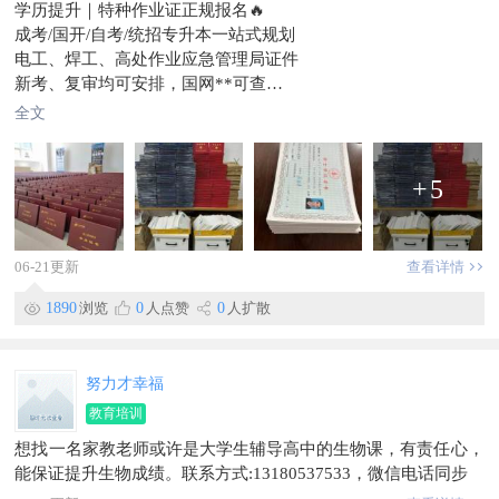
学历提升｜特种作业证正规报名🔥
成考/国开/自考/统招专升本一站式规划
电工、焊工、高处作业应急管理局证件
新考、复审均可安排，国网**可查
院校直招渠道，全程规范流程，不踩坑
全文
评职称、考公考编、上岗持证刚需
有规划需求随时私信咨询，靠谱省心
+
5
06-21更新
查看详情
1890
浏览
0
人点赞
0
人扩散
努力才幸福
教育培训
想找一名家教老师或许是大学生辅导高中的生物课，有责任心，
能保证提升生物成绩。联系方式:13180537533，微信电话同步