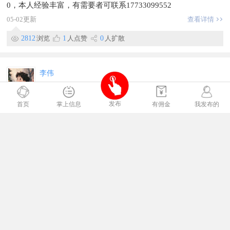
0，本人经验丰富，有需要者可联系17733099552
05-02更新
查看详情
2812
浏览
1
人点赞
0
人扩散
李伟
教育培训
计算机it技术，磁县，包含前端开发，ai应用开发，风口好就
发布
首页
掌上信息
有佣金
我发布的
业，临近汽车站可协助住宿——磁县瀚友科技
04-21更新
查看详情
2628
浏览
0
人点赞
0
人扩散
中专招生
教育培训
工作轻松，电话邀约家长来学校参观
工作地方冀南新区