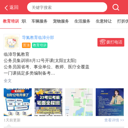
返回
教育培训
招聘求职
车辆服务
宠物服务
生活服务
生意转让
打折优惠
导氮教育临漳分部
拨打电话
置顶
教育培训
临漳导氮教育
公务员集训班8月12号开课[太阳][太阳]
公务员国省考、事业单位、教师、医疗全覆盖
一门课搞定多类编制备考
本土教研、严管督学、真题精讲
全文
还有暑期福利，转发朋友圈享拼豆优惠价
电话:19333004301
地址：书香佳苑南门十号导氮教育
1天前更新
查看详情