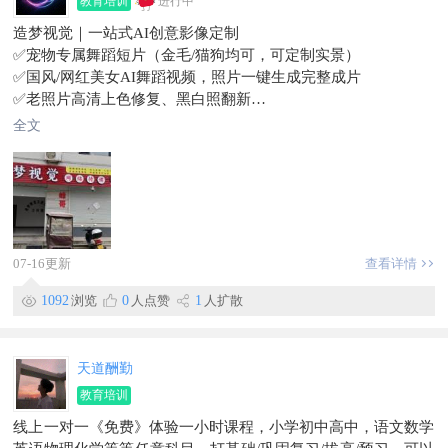
教育培训
进行中
造梦视觉｜一站式AI创意影像定制
✅宠物专属舞蹈短片（金毛/猫狗均可，可定制实景）
✅国风/网红美女AI舞蹈视频，照片一键生成完整成片
✅老照片高清上色修复、黑白照翻新
✅歌曲无损人声/伴奏分离、短视频剪辑成片
全文
只需要一张照片，就能打造专属创意短片，抖音起号涨粉优选。
有需要直接私信发图询价，同城可线下沟通✨
想学剪辑的朋友可以到店学习交流。
另外招聘一名才艺或者卖服装美女主播。
07-16更新
查看详情
1092
浏览
0
人点赞
1
人扩散
天道酬勤
教育培训
线上一对一《免费》体验一小时课程，小学初中高中，语文数学