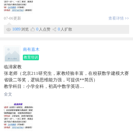
07-06更新
查看详情
1089
浏览
0
人点赞
0
人扩散
南有嘉木
教育培训
临漳家教
张老师（北京211研究生，家教经验丰富，在校获数学建模大赛
省级二等奖，逻辑思维能力强，可提供**简历）
教学科目：小学全科，初高中数学英语
（进行一对一，一对二教学，精准定位孩子弱点模块式强化训
全文
练）
时间：26年暑假（可协商）
联系电话：18931607063（微信同）