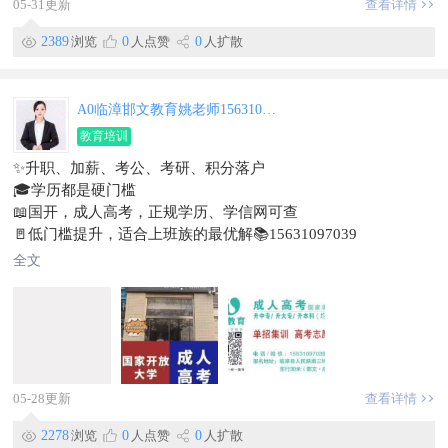
05-31更新
查看详情
2389
浏览
0
人点赞
0
人扩散
A0临漳邯文教育姚老师15631097039
教育培训
✨升职、加薪、考公、考研、积分落户
🎓学历都是硬门槛
📖国开，成人高考，正规学历、学信网可查
🚪低门槛提升，适合上班族的最优解📚15631097039
全文
05-28更新
查看详情
2278
浏览
0
人点赞
0
人扩散