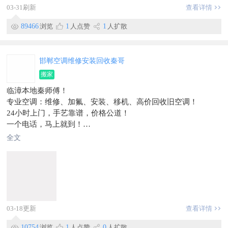
03-31刷新
查看详情
89466
浏览
1
人点赞
1
人扩散
邯郸空调维修安装回收秦哥
搬家
临漳本地秦师傅！
专业空调：维修、加氟、安装、移机、高价回收旧空调！
24小时上门，手艺靠谱，价格公道！
一个电话，马上就到！
📞15188929265秦师傅
全文
03-18更新
查看详情
10754
浏览
1
人点赞
0
人扩散