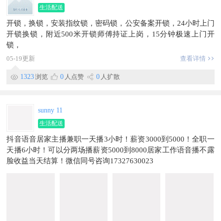
生活配送
开锁，换锁，安装指纹锁，密码锁，公安备案开锁，24小时上门
开锁换锁，附近500米开锁师傅持证上岗，15分钟极速上门开
锁，
05-19更新
查看详情
1323
浏览
0
人点赞
0
人扩散
sunny 11
生活配送
抖音语音居家主播兼职一天播3小时！薪资3000到5000！全职一
天播6小时！可以分两场播薪资5000到8000居家工作语音播不露
脸收益当天结算！微信同号咨询17327630023