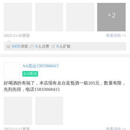
脱落隐患！全程保有保障，多年老师傅24小时紧急上门，快速施
工不扰民，彻底解守护您的居家安全与美观！立即联系，告别房
屋烦恼
+
2
联系方式：18848460448微信同号
2025-11-20更新
查看详情
6450
浏览
0
人点赞
0
人扩散
AA货运15833068415
生活配送
好喝酒的有福了，本店现有丛台蓝瓶酒一箱205元，数量有限，
先到先得，电话15833068415
2025-11-11更新
查看详情