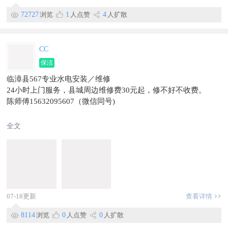
【要求】男士18-35周岁，女士18-40周岁，会流利普通话。抖音
账号需要实名认证，方便开播。
72727
浏览
1
人点赞
4
人扩散
【地址】在家办公（工作时保持环境安静）
【联系微信】xuyabei7
CC
保洁
临漳县567专业水电安装／维修
24小时上门服务，县城周边维修费30元起，修不好不收费。
陈师傅15632095607（微信同号)
全文
07-18更新
查看详情
8114
浏览
0
人点赞
0
人扩散