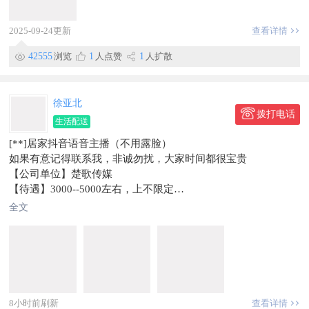
赠洗长款羽绒服3件
注:皮草/皮衣/奢侈品/不参与以上活动
2025-09-24更新
查看详情
一人限参加活动一次
电话:18330047438
42555
浏览
1
人点赞
1
人扩散
地址:临漳县金水湾东行200米路南
最终解释权归本店所有
徐亚北
拨打电话
生活配送
[**]居家抖音语音主播（不用露脸）
如果有意记得联系我，非诚勿扰，大家时间都很宝贵
【公司单位】楚歌传媒
【待遇】3000--5000左右，上不限定
【福利】全程不收取任何费用，公司公会提供流量扶持，岗前培
全文
训，新手有师傅1对1带，话术和技巧都会教你，也会跟你一起
播。
【内容】抖音平台语音聊天室主播，不开视频（不露脸），8个
人一起播，在麦上闲聊，话题不限，绿色健康就可以，在家有手
机+耳机就可以工作。
【时间】兼职任何连续3小时，全职两个连续3小时（6小时）
8小时前刷新
查看详情