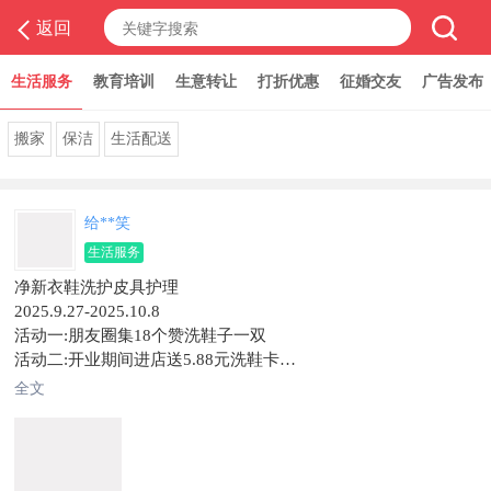
返回
生活服务
教育培训
生意转让
打折优惠
征婚交友
广告发布
旅游专栏
搬家
保洁
生活配送
给**笑
生活服务
净新衣鞋洗护皮具护理
2025.9.27-2025.10.8
活动一:朋友圈集18个赞洗鞋子一双
活动二:开业期间进店送5.88元洗鞋卡
活动三:9.9任洗风衣一件
全文
活动四:充值赠礼
充300元送200元充500元送500元
赠洗短款羽绒服两件
充1000元送1000元