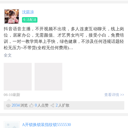
沈菇凉
生活配送
抖音语音主播，不开视频不出境，多人连麦互动聊天，线上岗
位，居家办公，无需颜值、才艺男女均可，接受小白，免费培
训，一对一教学简单上手快，绿色健康，不涉及任何违规话题轻
松无压力~不带货(全程无任何费用)
[工作介绍]
全文
1.操作简单方便不需要学历和经验
[时间要求]
有3小时，6小时，时间自由选择
[人员要求]
年龄:女18-40男18-35
[薪资待遇]
06-10刷新
查看详情
1.个人提成当天结算
2.每天三小时综合100-200一天一结
2034
浏览
0
人点赞
2
人扩散
3.每天6小时(可分两个时段)综合200-500一天
一结
A开锁换锁装指纹锁5555530