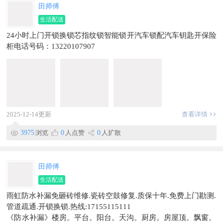
作！！！
田师傅
生活配送
24小时上门开锁换锁芯指纹锁智能锁开汽车锁配汽车钥匙开保险
柜电话号码：13220107907
2025-12-14更新
查看详情
3975
浏览
0
人点赞
0
人扩散
田师傅
生活配送
雨虹防水补漏免砸砖维修.瓷砖空鼓修复.质保十年.免费上门勘测.
管道疏通.开锁换锁.热线:17155115111
《防水补漏》楼房。平台。阳台。天沟。厨房。房屋顶。飘窗。