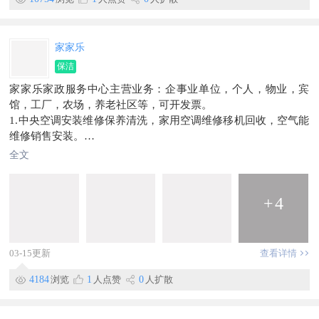
家家乐
保洁
家家乐家政服务中心主营业务：企事业单位，个人，物业，宾
馆，工厂，农场，养老社区等，可开发票。
1.中央空调安装维修保养清洗，家用空调维修移机回收，空气能
维修销售安装。
​2.电路维修改造施工，跳闸，维修灯具。
全文
​3.水路维修改管，漏水维修，卫浴，水龙头，阀门等，下水道改
造。
4.网络维护，布线工程，监控安装。
+
4
​5.开荒保洁，日常保洁，擦玻璃，深度保洁，消毒杀菌。
6.房屋租赁，买卖。
​7.全屋定制设计施工，装修，家具拆装。
03-15更新
查看详情
​8.保姆，月嫂，养老护理，育儿嫂，收纳。
​等各项家政服务
4184
浏览
1
人点赞
0
人扩散
​电话13831090963（同微信）
长期招聘业务员，维修师傅，保洁人员，月嫂，期待你的合