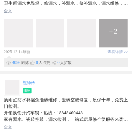
卫生间漏水免敲墙，修漏水，补漏水，修补漏水，漏水维修，漏
水修补，免砸砖，快速维修。钢结构漏水维修。漏水检测，暗管
全文
漏水检测，暗管道漏水精准定位，阳光房漏水维修。外墙渗水维
修。厂房漏水维修。高压注浆。诚信服务。白蚁防治，白蚁灭
杀，价格便宜。免费上门勘察。本人专注防水20年。承接各地区
+
2
大小防水工程。
地区:市全区域-以及辖区内各区县
联系人:田师傅
2025-12-14刷新
查看详情
电话号码:17155115111
微信同号。
4056
浏览
0
人点赞
0
人扩散
熊师傅
搬家
质雨虹防水补漏免砸砖维修，瓷砖空鼓修复，质保十年，免费上
门检测。
开锁换锁开汽车锁：热线：18848460448
家有漏水、瓷砖空鼓，漏水检测，一站式房屋修个复服务来袭：
高压注浆防水补漏，根治渗漏水问题；专业瓷砖空鼓修复，避免
全文