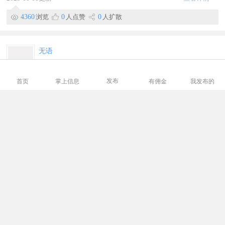
4360
浏览
0
人点赞
0
人扩散
无语
生活配送
烤肠加工，纯鲜肉制作，0添加，吃的放心，19930865353
发布
首页
掌上信息
有佣金
我发布的
2025-10-30更新
查看详情
3999
浏览
0
人点赞
0
人扩散
李海涛15030043888
生活配送
中国好玉米