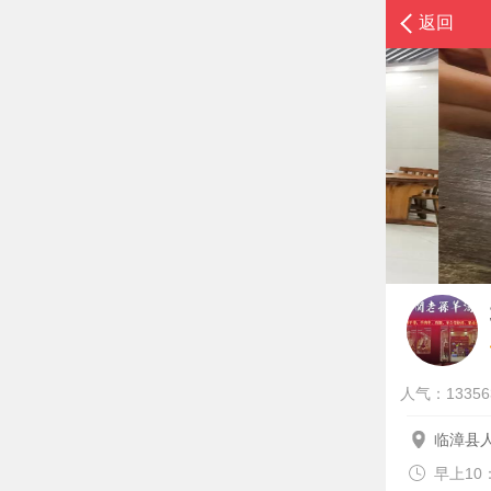
返回
人气：13356
临漳县
早上10：