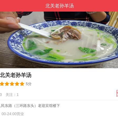
北关老孙羊汤
北关老孙羊汤
5分
3
关注：
1
人民东路（三环路东头）老迎宾馆楼下
00-24:00营业