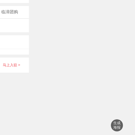
临漳团购
查看更多商家
马上入驻 >
生成
海报